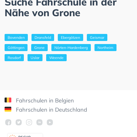
Suche Fahrschule in der
Nähe von Grone
Bovenden
Dransfeld
Ebergötzen
Geismar
Göttingen
Grone
Nörten-Hardenberg
Northeim
Rosdorf
Uslar
Weende
Fahrschulen in Belgien
Fahrschulen in Deutschland
DSGV
O