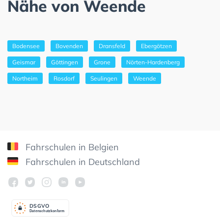
Nähe von Weende
Bodensee
Bovenden
Dransfeld
Ebergötzen
Geismar
Göttingen
Grone
Nörten-Hardenberg
Northeim
Rosdorf
Seulingen
Weende
Fahrschulen in Belgien
Fahrschulen in Deutschland
DSGV
O
Datenschutzkonform