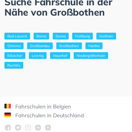
Suche Fahrschule in der
Nähe von Großbothen
Bad Lausick
Borna
Dorna
Frohburg
Geithain
Grimma
Großbardau
Großbothen
Hartha
Kitzscher
Leisnig
Naunhof
Niedergräfenhain
Rochlitz
Fahrschulen in Belgien
Fahrschulen in Deutschland