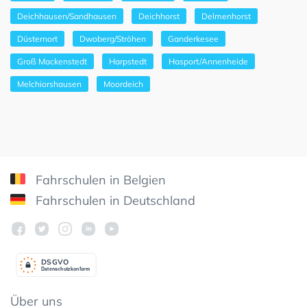
Deichhausen/Sandhausen
Deichhorst
Delmenhorst
Düsternort
Dwoberg/Ströhen
Ganderkesee
Groß Mackenstedt
Harpstedt
Hasport/Annenheide
Melchiorshausen
Moordeich
Fahrschulen in Belgien
Fahrschulen in Deutschland
DSGV
O
Datenschutzkonform
Über uns