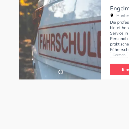
Engelm
Huntes
Die profe
bietet he
Service i
Personal d
praktisch
Führersch
theorie te
German
theoretis
können ei
Ein