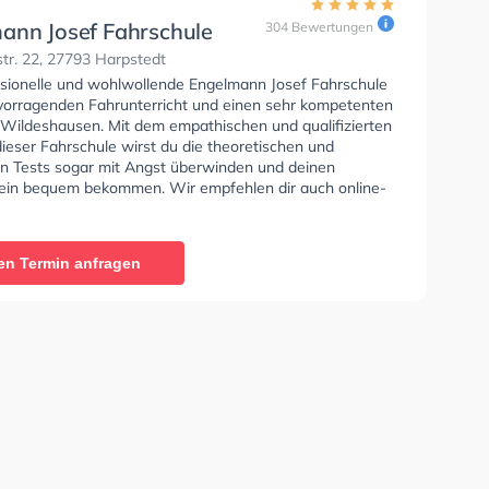
ann Josef Fahrschule
304 Bewertungen
tr. 22, 27793 Harpstedt
ssionelle und wohlwollende Engelmann Josef Fahrschule
rvorragenden Fahrunterricht und einen sehr kompetenten
n Wildeshausen. Mit dem empathischen und qualifizierten
ieser Fahrschule wirst du die theoretischen und
en Tests sogar mit Angst überwinden und deinen
ein bequem bekommen. Wir empfehlen dir auch online-
sts am PC zu absolvieren, um dich gut auf die
che Prüfung. In der Engelmann Josef Fahrschule Sie
nen Termin online anfragen.
en Termin anfragen