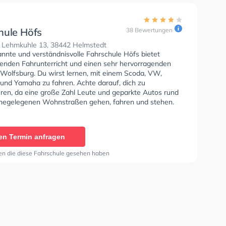
hule Höfs
38 Bewertungen
 Lehmkuhle 13, 38442 Helmstedt
annte und verständnisvolle Fahrschule Höfs bietet
enden Fahrunterricht und einen sehr hervorragenden
 Wolfsburg. Du wirst lernen, mit einem Scoda, VW,
und Yamaha zu fahren. Achte darauf, dich zu
eren, da eine große Zahl Leute und geparkte Autos rund
hegelegenen Wohnstraßen gehen, fahren und stehen.
chule bietet Perfekte Bedingungen um deine Klasse A1,
Klasse A, Klasse B Automatik, Klasse BE, Klasse B96,
 Klasse A2, Klasse C, Klasse CE, Klasse D, Klasse DE,
en Termin anfragen
nd Klasse T zu erhalten. Die Erste-Hilfe-Kurs in der
 der Fahrschule Höfs Sie können einen Termin online
en die diese Fahrschule gesehen haben