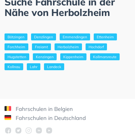
Suche Fahrschule in der
Nähe von Herbolzheim
Bötzingen
Denzlingen
Emmendingen
Ettenheim
Forchheim
Freiamt
Herbolzheim
Hochdorf
Hugstetten
Kenzingen
Kippenheim
Kollmarsreute
Kollnau
Lahr
Landeck
Fahrschulen in Belgien
Fahrschulen in Deutschland