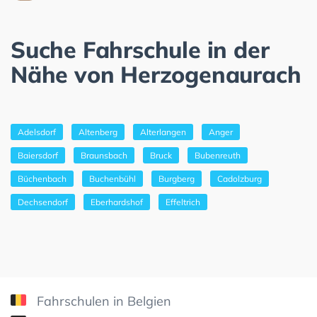
Suche Fahrschule in der
Nähe von Herzogenaurach
Adelsdorf
Altenberg
Alterlangen
Anger
Baiersdorf
Braunsbach
Bruck
Bubenreuth
Büchenbach
Buchenbühl
Burgberg
Cadolzburg
Dechsendorf
Eberhardshof
Effeltrich
Fahrschulen in Belgien