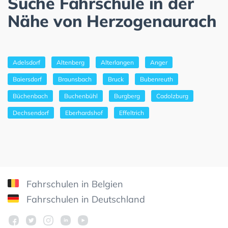
Suche Fahrschule in der
Nähe von Herzogenaurach
Adelsdorf
Altenberg
Alterlangen
Anger
Baiersdorf
Braunsbach
Bruck
Bubenreuth
Büchenbach
Buchenbühl
Burgberg
Cadolzburg
Dechsendorf
Eberhardshof
Effeltrich
Fahrschulen in Belgien
Fahrschulen in Deutschland