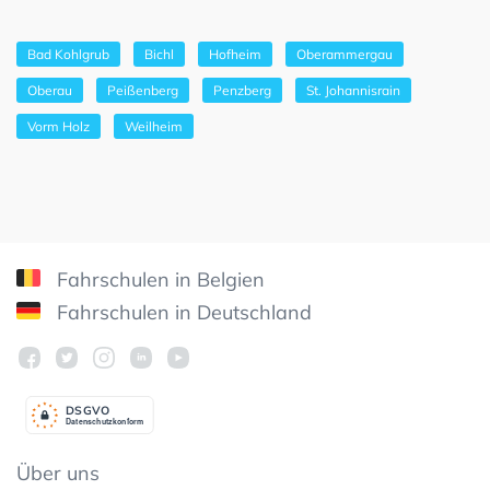
Bad Kohlgrub
Bichl
Hofheim
Oberammergau
Oberau
Peißenberg
Penzberg
St. Johannisrain
Vorm Holz
Weilheim
Fahrschulen in Belgien
Fahrschulen in Deutschland
DSGV
O
Datenschutzkonform
Über uns