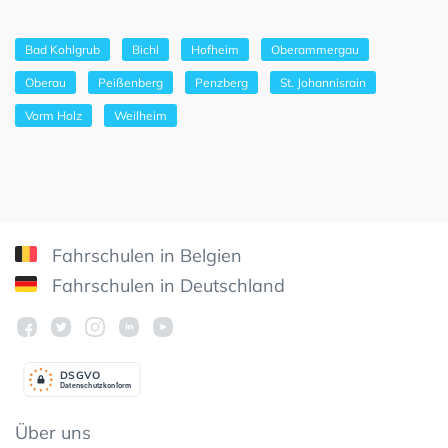
Bad Kohlgrub
Bichl
Hofheim
Oberammergau
Oberau
Peißenberg
Penzberg
St. Johannisrain
Vorm Holz
Weilheim
Fahrschulen in Belgien
Fahrschulen in Deutschland
DSGV
O
Datenschutzkonform
Über uns