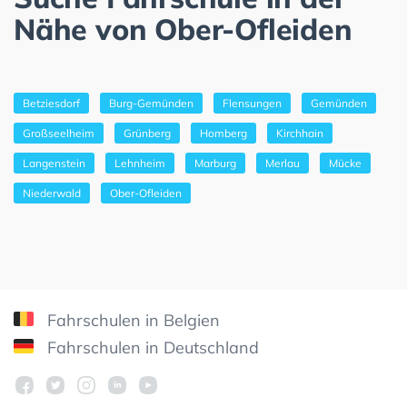
Nähe von Ober-Ofleiden
Betziesdorf
Burg-Gemünden
Flensungen
Gemünden
Großseelheim
Grünberg
Homberg
Kirchhain
Langenstein
Lehnheim
Marburg
Merlau
Mücke
Niederwald
Ober-Ofleiden
Fahrschulen in Belgien
Fahrschulen in Deutschland