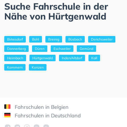
Suche Fahrschule in der
Nähe von Hürtgenwald
Birkesdorf
Bohl
Breinig
Büsbach
Derichsweiler
Donnerberg
Düren
Eschweiler
Gemünd
Heimbach
Hürtgenwald
Inden/Altdorf
Kall
Kommern
Konzen
Fahrschulen in Belgien
Fahrschulen in Deutschland