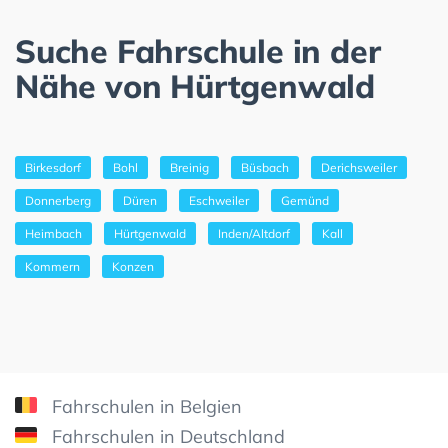
Suche Fahrschule in der
Nähe von Hürtgenwald
Birkesdorf
Bohl
Breinig
Büsbach
Derichsweiler
Donnerberg
Düren
Eschweiler
Gemünd
Heimbach
Hürtgenwald
Inden/Altdorf
Kall
Kommern
Konzen
Fahrschulen in Belgien
Fahrschulen in Deutschland