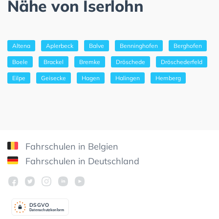
Nähe von Iserlohn
Altena
Aplerbeck
Balve
Benninghofen
Berghofen
Boele
Brackel
Bremke
Dröschede
Dröschederfeld
Eilpe
Geisecke
Hagen
Halingen
Hemberg
Fahrschulen in Belgien
Fahrschulen in Deutschland
DSGV
O
Datenschutzkonform