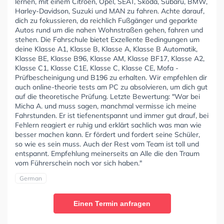
lernen, mit einem Citroën, Opel, SEAT, Skoda, Subaru, BMW,
Harley-Davidson, Suzuki und MAN zu fahren. Achte darauf,
dich zu fokussieren, da reichlich Fußgänger und geparkte
Autos rund um die nahen Wohnstraßen gehen, fahren und
stehen. Die Fahrschule bietet Exzellente Bedingungen um
deine Klasse A1, Klasse B, Klasse A, Klasse B Automatik,
Klasse BE, Klasse B96, Klasse AM, Klasse BF17, Klasse A2,
Klasse C1, Klasse C1E, Klasse C, Klasse CE, Mofa -
Prüfbescheinigung und B196 zu erhalten. Wir empfehlen dir
auch online-theorie tests am PC zu absolvieren, um dich gut
auf die theoretische Prüfung. Letzte Bewertung: "War bei
Micha A. und muss sagen, manchmal vermisse ich meine
Fahrstunden. Er ist tiefenentspannt und immer gut drauf, bei
Fehlern reagiert er ruhig und erklärt sachlich was man wie
besser machen kann. Er fördert und fordert seine Schüler,
so wie es sein muss. Auch der Rest vom Team ist toll und
entspannt. Empfehlung meinerseits an Alle die den Traum
vom Führerschein noch vor sich haben."
German
Einen Termin anfragen