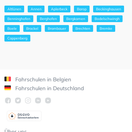
Altlünen
Annen
Aplerbeck
Barop
Beckinghausen
Benninghofen
Berghofen
Bergkamen
Bodelschwingh
Boele
Brackel
Brambauer
Brechten
Bremke
Cappenberg
Fahrschulen in Belgien
Fahrschulen in Deutschland
DSGV
O
Datenschutzkonform
Über uns