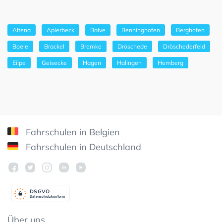
Altena
Aplerbeck
Balve
Benninghofen
Berghofen
Boele
Brackel
Bremke
Dröschede
Dröschederfeld
Eilpe
Geisecke
Hagen
Halingen
Hemberg
Fahrschulen in Belgien
Fahrschulen in Deutschland
DSGV
O
Datenschutzkonform
Über uns