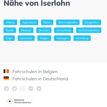
Nähe von Iserlohn
Altena
Aplerbeck
Balve
Benninghofen
Berghofen
Boele
Brackel
Bremke
Dröschede
Dröschederfeld
Eilpe
Geisecke
Hagen
Halingen
Hemberg
Fahrschulen in Belgien
Fahrschulen in Deutschland
DSGV
O
Datenschutzkonform