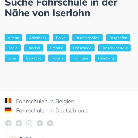
Suche Fahrschule in der
Nähe von Iserlohn
Altena
Aplerbeck
Balve
Benninghofen
Berghofen
Boele
Brackel
Bremke
Dröschede
Dröschederfeld
Eilpe
Geisecke
Hagen
Halingen
Hemberg
Fahrschulen in Belgien
Fahrschulen in Deutschland
DSGV
O