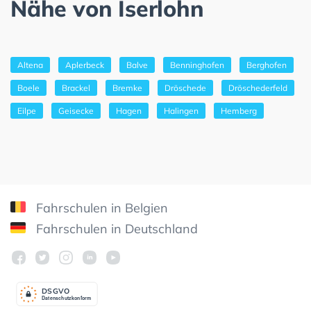
Nähe von Iserlohn
Altena
Aplerbeck
Balve
Benninghofen
Berghofen
Boele
Brackel
Bremke
Dröschede
Dröschederfeld
Eilpe
Geisecke
Hagen
Halingen
Hemberg
Fahrschulen in Belgien
Fahrschulen in Deutschland
DSGV
O
Datenschutzkonform