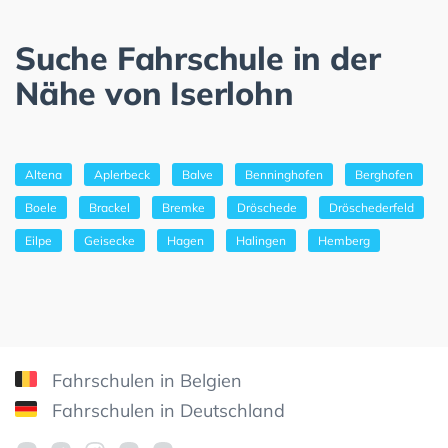
Suche Fahrschule in der
Nähe von Iserlohn
Altena
Aplerbeck
Balve
Benninghofen
Berghofen
Boele
Brackel
Bremke
Dröschede
Dröschederfeld
Eilpe
Geisecke
Hagen
Halingen
Hemberg
Fahrschulen in Belgien
Fahrschulen in Deutschland