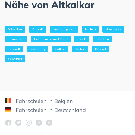
Nähe von Altkalkar
Altkalkar
Anholt
Bedburg-Hau
Bislich
Borghees
Emmerich
Emmerich am Rhein
Goch
Haldern
Hasselt
Isselburg
Kalkar
Kellen
Kessel
Kevelaer
Fahrschulen in Belgien
Fahrschulen in Deutschland