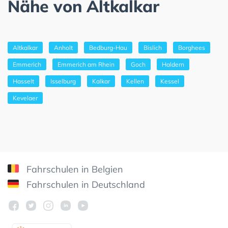
Nähe von Altkalkar
Altkalkar
Anholt
Bedburg-Hau
Bislich
Borghees
Emmerich
Emmerich am Rhein
Goch
Haldern
Hasselt
Isselburg
Kalkar
Kellen
Kessel
Kevelaer
Fahrschulen in Belgien
Fahrschulen in Deutschland