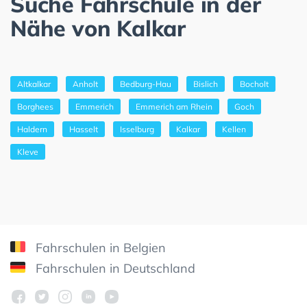
Suche Fahrschule in der
Nähe von Kalkar
Altkalkar
Anholt
Bedburg-Hau
Bislich
Bocholt
Borghees
Emmerich
Emmerich am Rhein
Goch
Haldern
Hasselt
Isselburg
Kalkar
Kellen
Kleve
Fahrschulen in Belgien
Fahrschulen in Deutschland