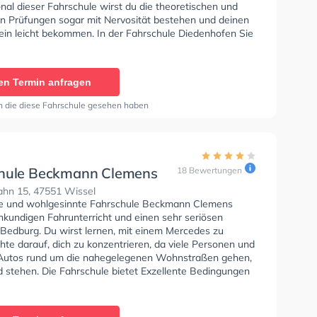
nal dieser Fahrschule wirst du die theoretischen und
en Prüfungen sogar mit Nervosität bestehen und deinen
ein leicht bekommen. In der Fahrschule Diedenhofen Sie
nen Termin online anfragen.
en Termin anfragen
n die diese Fahrschule gesehen haben
hule Beckmann Clemens
18 Bewertungen
ahn 15, 47551 Wissel
se und wohlgesinnte Fahrschule Beckmann Clemens
hkundigen Fahrunterricht und einen sehr seriösen
n Bedburg. Du wirst lernen, mit einem Mercedes zu
hte darauf, dich zu konzentrieren, da viele Personen und
Autos rund um die nahegelegenen Wohnstraßen gehen,
d stehen. Die Fahrschule bietet Exzellente Bedingungen
Klasse B, Klasse B Automatik, Klasse BE, Klasse B96,
17, Klasse L und B-Handicap zu erhalten. Wir
 dir auch online-theorie tests am PC zu absolvieren, um