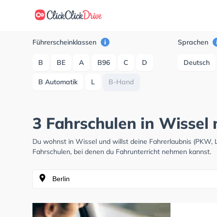
Führerscheinklassen
Sprachen
B
BE
A
B96
C
D
Deutsch
B Automatik
L
B-Hand
3 Fahrschulen in Wissel
Du wohnst in Wissel und willst deine Fahrerlaubnis (PKW,
Fahrschulen, bei denen du Fahrunterricht nehmen kannst.