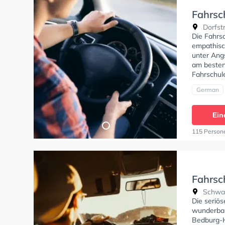
Fahrsc
Dorfst
Die Fahrsc
empathisch
unter Angs
am besten 
Fahrschul
German
Ein
115 Person
Fahrsc
Schwan
Die seriö
wunderbar
Bedburg-H