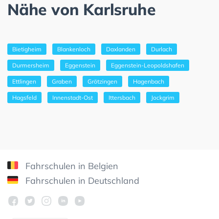
Nähe von Karlsruhe
Bietigheim
Blankenloch
Daxlanden
Durlach
Durmersheim
Eggenstein
Eggenstein-Leopoldshafen
Ettlingen
Graben
Grötzingen
Hagenbach
Hagsfeld
Innenstadt-Ost
Ittersbach
Jockgrim
Fahrschulen in Belgien
Fahrschulen in Deutschland