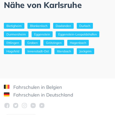
Nähe von Karlsruhe
Bietigheim
Blankenloch
Daxlanden
Durlach
Durmersheim
Eggenstein
Eggenstein-Leopoldshafen
Ettlingen
Graben
Grötzingen
Hagenbach
Hagsfeld
Innenstadt-Ost
Ittersbach
Jockgrim
Fahrschulen in Belgien
Fahrschulen in Deutschland