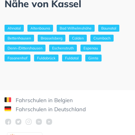
Nähe von Kassel
Ahnatal
Altenbauna
Bad Wilhelmshöhe
Baunatal
Bettenhausen
Brasselsberg
Calden
Crumbach
Denn-/Dittershausen
Eschenstruth
Espenau
Fasanenhof
Fuldabrück
Fuldatal
Gimte
Fahrschulen in Belgien
Fahrschulen in Deutschland