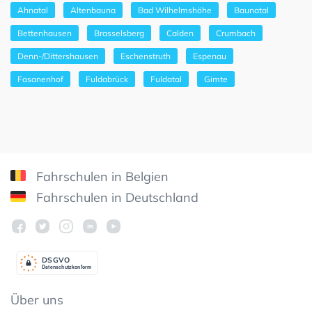
Ahnatal
Altenbauna
Bad Wilhelmshöhe
Baunatal
Bettenhausen
Brasselsberg
Calden
Crumbach
Denn-/Dittershausen
Eschenstruth
Espenau
Fasanenhof
Fuldabrück
Fuldatal
Gimte
Fahrschulen in Belgien
Fahrschulen in Deutschland
DSGV
O
Datenschutzkonform
Über uns