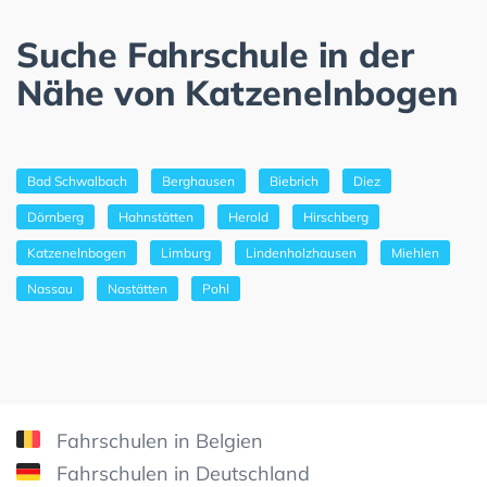
Suche Fahrschule in der
Nähe von Katzenelnbogen
Bad Schwalbach
Berghausen
Biebrich
Diez
Dörnberg
Hahnstätten
Herold
Hirschberg
Katzenelnbogen
Limburg
Lindenholzhausen
Miehlen
Nassau
Nastätten
Pohl
Fahrschulen in Belgien
Fahrschulen in Deutschland