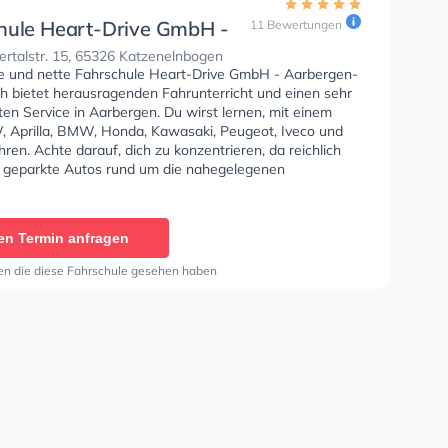
hule Heart-Drive GmbH -
11 Bewertungen
gen-Kettenbach
rtalstr. 15, 65326 Katzenelnbogen
se und nette Fahrschule Heart-Drive GmbH - Aarbergen-
h bietet herausragenden Fahrunterricht und einen sehr
en Service in Aarbergen. Du wirst lernen, mit einem
Aprilla, BMW, Honda, Kawasaki, Peugeot, Iveco und
ren. Achte darauf, dich zu konzentrieren, da reichlich
 geparkte Autos rund um die nahegelegenen
en gehen, fahren und stehen. Die Fahrschule bietet
e Bedingungen um deine Klasse A1, Klasse B, Klasse A,
Automatik, Klasse BE, Klasse B96, Klasse AM, Klasse A2,
en Termin anfragen
 Klasse C1E, Klasse C, Klasse CE, Klasse D1, Klasse
e D, Klasse DE, Klasse L und Klasse T zu erhalten. In der
en die diese Fahrschule gesehen haben
e Heart-Drive GmbH - Aarbergen-Kettenbach Sie
nen Termin online anfragen.