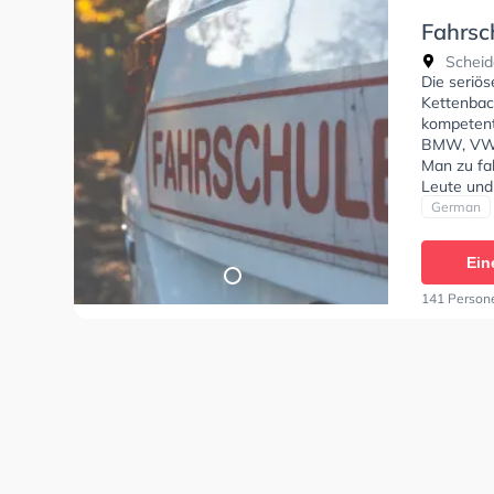
Fahrsc
Aarber
Scheide
Die seriö
Kettenbac
kompetent
BMW, VW, 
Man zu fah
Leute und
Wohnstraß
German
Exzellent
Klasse B 
Ein
Klasse C1,
DE1, Klass
141 Person
Fahrschul
können ei