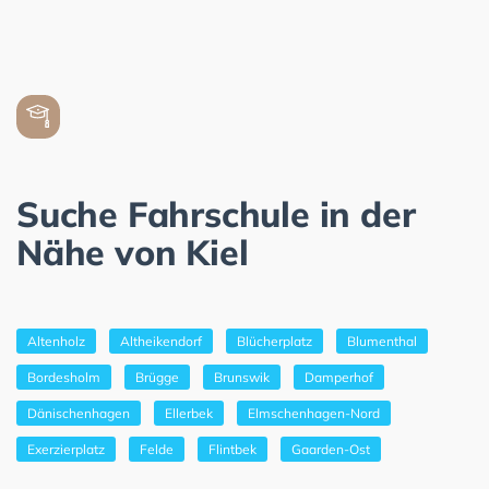
Suche Fahrschule in der
Nähe von Kiel
Altenholz
Altheikendorf
Blücherplatz
Blumenthal
Bordesholm
Brügge
Brunswik
Damperhof
Dänischenhagen
Ellerbek
Elmschenhagen-Nord
Exerzierplatz
Felde
Flintbek
Gaarden-Ost