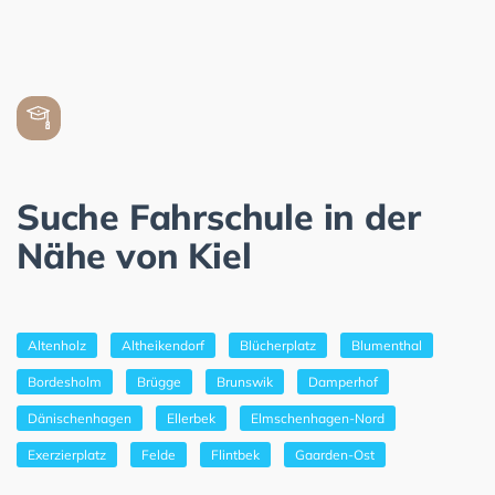
Suche Fahrschule in der
Nähe von Kiel
Altenholz
Altheikendorf
Blücherplatz
Blumenthal
Bordesholm
Brügge
Brunswik
Damperhof
Dänischenhagen
Ellerbek
Elmschenhagen-Nord
Exerzierplatz
Felde
Flintbek
Gaarden-Ost