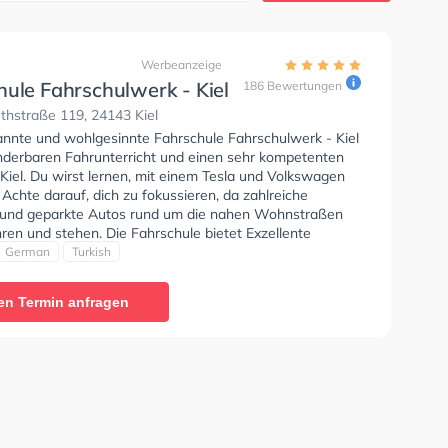
Werbeanzeige
hule Fahrschulwerk - Kiel
186 Bewertungen
thstraße 119, 24143 Kiel
annte und wohlgesinnte Fahrschule Fahrschulwerk - Kiel
nderbaren Fahrunterricht und einen sehr kompetenten
 Kiel. Du wirst lernen, mit einem Tesla und Volkswagen
 Achte darauf, dich zu fokussieren, da zahlreiche
und geparkte Autos rund um die nahen Wohnstraßen
ren und stehen. Die Fahrschule bietet Exzellente
en um deine Klasse B, Klasse B Automatik, Klasse BE,
German
Turkish
6, Klasse BF17, MPU, B197 und Klasse B197 zu
Der Unterricht kann auf Englisch, Deutsch und Türkisch
en Termin anfragen
n. Die Erste-Hilfe-Kurs in der Schule. Wir empfehlen dir
e-theorie tests am PC zu absolvieren, um dich gut auf
tische Prüfung. In der Fahrschule Fahrschulwerk - Kiel
n einen Termin online anfragen. Letzte Bewertung: "Ich
ufrieden mit dieser Fahrschule. Das gesamte Team ist
, professionell und hilfsbereit. Die Fahrlehrer erklären
g und verständlich, sodass man sich sicher und gut
et fühlt. Die Fahrstunden waren angenehm und sehr