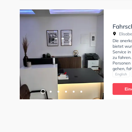
Fahrsc
Elisabe
Die anerk
bietet wu
Service in
zu fahren.
Personen 
gehen, fah
Bedingung
English
Klasse B9
erhalten. 
Ein
stattfinde
auch onlin
die theore
Sie könne
bin sehr z
freundlich
alles ruhi
vorbereit