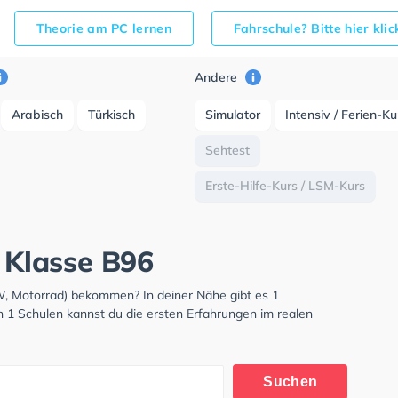
Theorie am PC lernen
Fahrschule? Bitte hier kli
Andere
Arabisch
Türkisch
Simulator
Intensiv / Ferien-K
Sehtest
Erste-Hilfe-Kurs / LSM-Kurs
t Klasse B96
KW, Motorrad) bekommen? In deiner Nähe gibt es 1
n 1 Schulen kannst du die ersten Erfahrungen im realen
Suchen