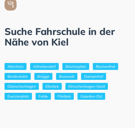
Suche Fahrschule in der
Nähe von Kiel
Altenholz
Altheikendorf
Blücherplatz
Blumenthal
Bordesholm
Brügge
Brunswik
Damperhof
Dänischenhagen
Ellerbek
Elmschenhagen-Nord
Exerzierplatz
Felde
Flintbek
Gaarden-Ost