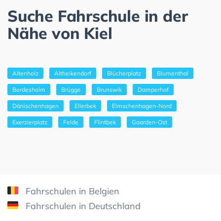
Suche Fahrschule in der
Nähe von Kiel
Altenholz
Altheikendorf
Blücherplatz
Blumenthal
Bordesholm
Brügge
Brunswik
Damperhof
Dänischenhagen
Ellerbek
Elmschenhagen-Nord
Exerzierplatz
Felde
Flintbek
Gaarden-Ost
Fahrschulen in Belgien
Fahrschulen in Deutschland