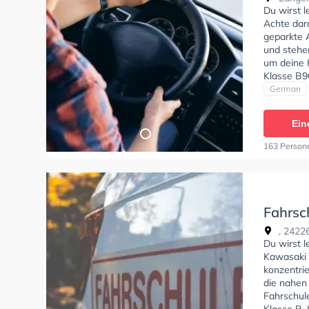
Du wirst 
Achte dara
geparkte 
und stehe
um deine 
Klasse B9
C1E, Klass
German
- Prüfbesc
Ein
163 Person
Fahrsch
Heiken
, 24226
Du wirst l
Kawasaki 
konzentri
die nahen
Fahrschul
Klasse B, 