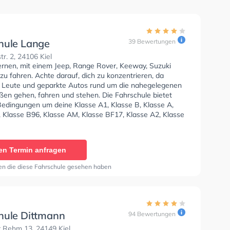
hule Lange
39 Bewertungen
tr. 2, 24106 Kiel
lernen, mit einem Jeep, Range Rover, Keeway, Suzuki
zu fahren. Achte darauf, dich zu konzentrieren, da
e Leute und geparkte Autos rund um die nahegelegenen
en gehen, fahren und stehen. Die Fahrschule bietet
Bedingungen um deine Klasse A1, Klasse B, Klasse A,
, Klasse B96, Klasse AM, Klasse BF17, Klasse A2, Klasse
 L, Klasse T und Mofa - Prüfbescheinigung zu erhalten.
len dir auch online-theorie tests am PC zu absolvieren,
t auf die theoretische Prüfung.
en Termin anfragen
en die diese Fahrschule gesehen haben
hule Dittmann
94 Bewertungen
 Rehm 13, 24149 Kiel