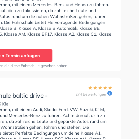
lernen, mit einem Mercedes-Benz und Honda zu fahren.
uf, dich zu fokussieren, da zahlreiche Leute und
Autos rund um die nahen Wohnstraßen gehen, fahren
n. Die Fahrschule bietet Hervorragende Bedingungen
Klasse B, Klasse A, Klasse B Automatik, Klasse BE,
6, Klasse AM, Klasse BF17, Klasse A2, Klasse C1, Klasse
e C, Klasse CE, Klasse D, Klasse DE, Klasse L und Mofa
heinigung zu erhalten.
en Termin anfragen
en die diese Fahrschule gesehen haben
ule baltic drive -
274 Bewertungen
dorf
 Kiel
ernen, mit einem Audi, Skoda, Ford, VW, Suzuki, KTM,
und Mercedes-Benz zu fahren. Achte darauf, dich zu
eren, da zahlreiche Leute und geparkte Autos rund um
 Wohnstraßen gehen, fahren und stehen. Die
e bietet Perfekte Bedingungen um deine Klasse A1,
Klasse A, Klasse BE, Klasse B96, Klasse AM, Klasse B