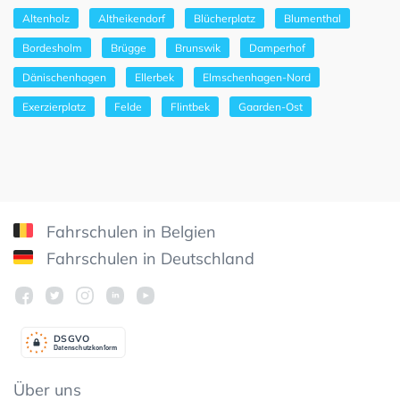
Altenholz
Altheikendorf
Blücherplatz
Blumenthal
Bordesholm
Brügge
Brunswik
Damperhof
Dänischenhagen
Ellerbek
Elmschenhagen-Nord
Exerzierplatz
Felde
Flintbek
Gaarden-Ost
Fahrschulen in Belgien
Fahrschulen in Deutschland
DSGV
O
Datenschutzkonform
Über uns