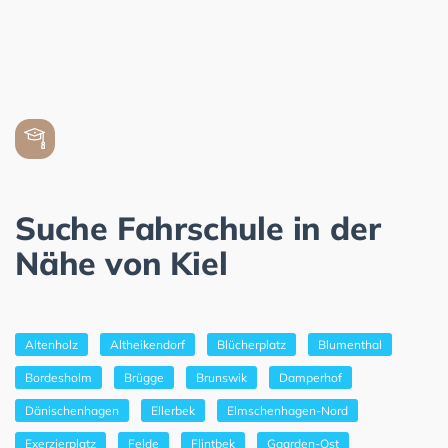
Suche Fahrschule in der
Nähe von Kiel
Altenholz
Altheikendorf
Blücherplatz
Blumenthal
Bordesholm
Brügge
Brunswik
Damperhof
Dänischenhagen
Ellerbek
Elmschenhagen-Nord
Exerzierplatz
Felde
Flintbek
Gaarden-Ost