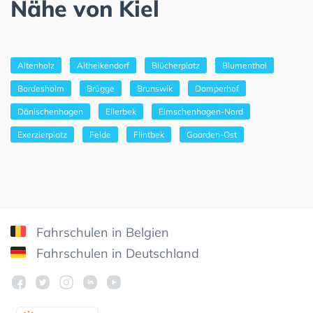
Nähe von Kiel
Altenholz
Altheikendorf
Blücherplatz
Blumenthal
Bordesholm
Brügge
Brunswik
Damperhof
Dänischenhagen
Ellerbek
Elmschenhagen-Nord
Exerzierplatz
Felde
Flintbek
Gaarden-Ost
Fahrschulen in Belgien
Fahrschulen in Deutschland