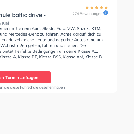
ule baltic drive -
274 Bewertungen
dorf
 Kiel
ernen, mit einem Audi, Skoda, Ford, VW, Suzuki, KTM,
und Mercedes-Benz zu fahren. Achte darauf, dich zu
eren, da zahlreiche Leute und geparkte Autos rund um
 Wohnstraßen gehen, fahren und stehen. Die
e bietet Perfekte Bedingungen um deine Klasse A1,
Klasse A, Klasse BE, Klasse B96, Klasse AM, Klasse B
, Klasse BF17, Klasse C1, Klasse C1E, Klasse C, Klasse
- Prüfbescheinigung, Klasse C+CE, Klasse C1+C1E,
7, Klasse ASF, Klasse FES und Klasse B197 zu erhalten.
en Termin anfragen
Hilfe-Kurs in der Schule. Letzte Bewertung: "Ein
es, tolles Team, das seine Arbeit richtig gut macht. Ich
en die diese Fahrschule gesehen haben
bei ihnen zu lernen"