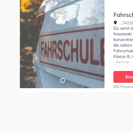
Fahrsch
Heiken
, 24226
Du wirst l
Kawasaki 
konzentri
die nahen
Fahrschul
Klasse B, 
Automatik
German
CE, Mofa 
B196, B19
Ein
Die Erste-
freundlich
552 Person
empfehle, 