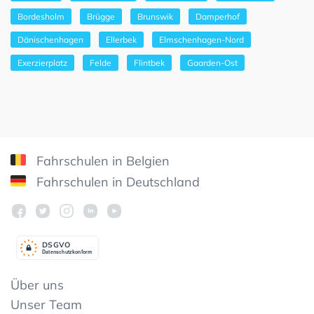
Bordesholm
Brügge
Brunswik
Damperhof
Dänischenhagen
Ellerbek
Elmschenhagen-Nord
Exerzierplatz
Felde
Flintbek
Gaarden-Ost
Fahrschulen in Belgien
Fahrschulen in Deutschland
DSGV
O
Datenschutzkonform
Über uns
Unser Team