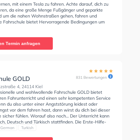
phäre!"
ernen, mit einem Tesla zu fahren. Achte darauf, dich zu
eren, da eine große Menge Fußgänger und geparkte
d um die nahen Wohnstraßen gehen, fahren und
ie Fahrschule bietet Hervorragende Bedingungen um
sse B, Klasse B Automatik, Klasse BE, Klasse BF17,
Klasse B197 zu erhalten. Wir empfehlen dir auch
orie tests am PC zu absolvieren, um dich gut auf die
en Termin anfragen
che Prüfung. Letzte Bewertung: "Sehr gute
.Kann ich wirklich nur jedem empfehlen der sein
ein machen möchte.👍😁"
hule GOLD
831 Bewertungen
straße 4, 24114 Kiel
ssionelle und wohlwollende Fahrschule GOLD bietet
en Fahrunterricht und einen sehr kompetenten Service
enn du also unter einer Angststörung leidest oder
ngst vor dem fahren hast, dann wirst du dich bei dieser
 sicher fühlen. Worauf also noch... Der Unterricht kann
ch, Deutsch und Türkisch stattfinden. Die Erste-Hilfe-
r Schule. Wir empfehlen dir auch online-theorie tests
German
Turkish
bsolvieren, um dich gut auf die theoretische Prüfung.
ertung: "Guter Theorieunterricht, gut erklärt. Gute