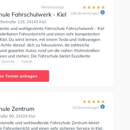
Werbeanzeige
hule Fahrschulwerk - Kiel
186 Bewertungen
thstraße 119, 24143 Kiel
annte und wohlgesinnte Fahrschule Fahrschulwerk - Kiel
nderbaren Fahrunterricht und einen sehr kompetenten
 Kiel. Du wirst lernen, mit einem Tesla und Volkswagen
 Achte darauf, dich zu fokussieren, da zahlreiche
und geparkte Autos rund um die nahen Wohnstraßen
ren und stehen. Die Fahrschule bietet Exzellente
en um deine Klasse B, Klasse B Automatik, Klasse BE,
German
Turkish
6, Klasse BF17, MPU, B197 und Klasse B197 zu
Der Unterricht kann auf Englisch, Deutsch und Türkisch
en Termin anfragen
n. Die Erste-Hilfe-Kurs in der Schule. Wir empfehlen dir
e-theorie tests am PC zu absolvieren, um dich gut auf
tische Prüfung. In der Fahrschule Fahrschulwerk - Kiel
n einen Termin online anfragen. Letzte Bewertung: "Ich
ufrieden mit dieser Fahrschule. Das gesamte Team ist
, professionell und hilfsbereit. Die Fahrlehrer erklären
hule Zentrum
52 Bewertungen
g und verständlich, sodass man sich sicher und gut
aße 90, 24103 Kiel
et fühlt. Die Fahrstunden waren angenehm und sehr
 Ich kann diese Fahrschule jedem empfehlen. Vielen
ssionelle und wohlwollende Fahrschule Zentrum bietet
die tolle Unterstützung und die angenehme
n Fahrunterricht und einen sehr sicheren Service in Kiel.