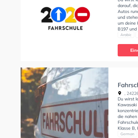
darauf, d
Autos run
und stehe
um deine 
B197 und 
Arabisch, 
Arabic
"Sehr ent
wird sich
Ein
Fahrsch
Heiken
, 24226
Du wirst l
Kawasaki 
konzentri
die nahen
Fahrschul
Klasse B, 
Automatik
German