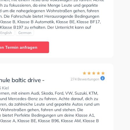
ich zu fokussieren, da eine Menge Leute und geparkte
d um die nahegelegenen Wohnstraßen gehen, fahren
n. Die Fahrschule bietet Herausragende Bedingungen
Klasse B, Klasse B Automatik, Klasse BE, Klasse BF17,
Klasse B197 zu erhalten. Der Unterricht kann auf
Englisch und Deutsch stattfinden. Letzte Bewertung:
English
German
spannter Fahrlehrer und nettes Personal. Außerdem
 um einen gekümmert, falls man Fragen hat."
en Termin anfragen
ule baltic drive -
274 Bewertungen
dorf
 Kiel
ernen, mit einem Audi, Skoda, Ford, VW, Suzuki, KTM,
und Mercedes-Benz zu fahren. Achte darauf, dich zu
eren, da zahlreiche Leute und geparkte Autos rund um
 Wohnstraßen gehen, fahren und stehen. Die
e bietet Perfekte Bedingungen um deine Klasse A1,
Klasse A, Klasse BE, Klasse B96, Klasse AM, Klasse B
, Klasse BF17, Klasse C1, Klasse C1E, Klasse C, Klasse