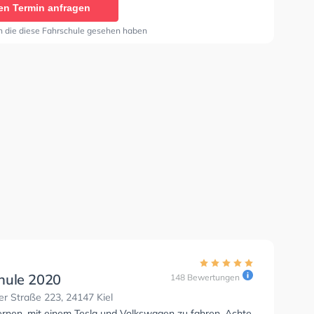
en Termin anfragen
e und freundliches Personal."
n die diese Fahrschule gesehen haben
hule 2020
148 Bewertungen
r Straße 223, 24147 Kiel
lernen, mit einem Tesla und Volkswagen zu fahren. Achte