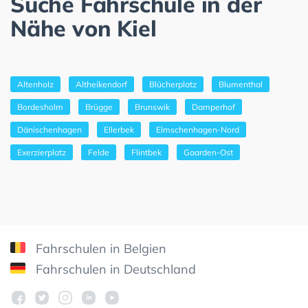
Suche Fahrschule in der
Nähe von Kiel
Altenholz
Altheikendorf
Blücherplatz
Blumenthal
Bordesholm
Brügge
Brunswik
Damperhof
Dänischenhagen
Ellerbek
Elmschenhagen-Nord
Exerzierplatz
Felde
Flintbek
Gaarden-Ost
Fahrschulen in Belgien
Fahrschulen in Deutschland