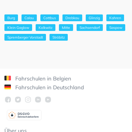
Burg
Calau
Cottbus
Drebkau
Glinzig
Kahren
Klein Gaglow
Kolkwitz
Mitte
Sachsendorf
Saspow
Spremberger Vorstadt
Ströbitz
Fahrschulen in Belgien
Fahrschulen in Deutschland
DSGV
O
Datenschutzkonform
Über uns