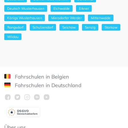
Deutsch Wusterhausen
Eichwalde
Erkner
Königs Wusterhausen
Miersdorfer Werder
Mittenwalde
Rangsdorf
Schulzendorf
Selchow
Senzig
Storkow
Wildau
Fahrschulen in Belgien
Fahrschulen in Deutschland
DSGV
O
Datenschutzkonform
Über uns