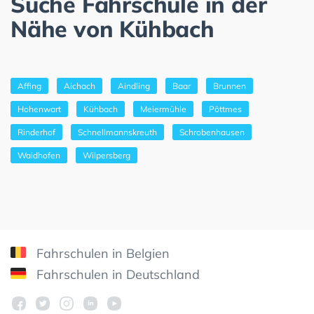
Suche Fahrschule in der
Nähe von Kühbach
Affing
Aichach
Aindling
Baar
Brunnen
Hohenwart
Kühbach
Meiermühle
Pöttmes
Rinderhof
Schnellmannskreuth
Schrobenhausen
Waidhofen
Wilpersberg
Fahrschulen in Belgien
Fahrschulen in Deutschland