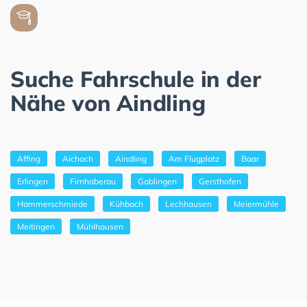
Suche Fahrschule in der
Nähe von Aindling
Affing
Aichach
Aindling
Am Flugplatz
Baar
Erlingen
Firnhaberau
Gablingen
Gersthofen
Hammerschmiede
Kühbach
Lechhausen
Meiermühle
Meitingen
Mühlhausen