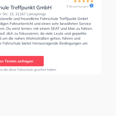
hule Treffpunkt GmbH
9 Bewertungen
r Str. 15, 31167 Lamspringe
ssionelle und freundliche Fahrschule Treffpunkt GmbH
ndigen Fahrunterricht und einen sehr bewährten Service
em. Du wirst lernen, mit einem SEAT und Man zu fahren.
uf, dich zu fokussieren, da viele Leute und geparkte
d um die nahen Wohnstraßen gehen, fahren und
ie Fahrschule bietet Herausragende Bedingungen um
se A1, Klasse B, Klasse A, Klasse B Automatik, Klasse
e B96, Klasse AM, Klasse BF17, Klasse A2, Klasse C1,
, Klasse C, Klasse CE, Klasse D1, Klasse DE1, Klasse D,
en Termin anfragen
, Klasse L, Klasse T und Mofa - Prüfbescheinigung zu
 In der Fahrschule Treffpunkt GmbH Sie können einen
en die diese Fahrschule gesehen haben
ine anfragen.