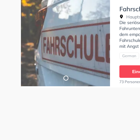
Fahrsch
Hauptst
Die seriös
Fahrunterr
dem empat
Fahrschule
mit Angst 
German
Ein
73 Persone